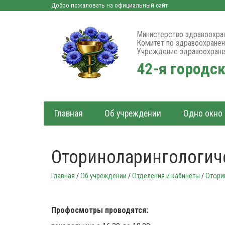
Добро пожаловать на официальный сайт
Министерство здравоохра
Комитет по здравоохране
Учреждение здравоохране
42-я городс
Главная
Об учреждении
Одно окно
Оториноларингологич
Главная
/
Об учреждении
/
Отделения и кабинеты
/
Отори
Профосмотры проводятся: